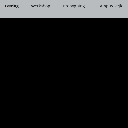
Læring
Workshop
Brobygning
Campus Vejle
Læring side 2
Workshop Side 1
HHX 8. klasse
Læring side 3
Workshop Side 2
EUX 8. klasse – Normal
Læring side 4
Workshop Side 3
EUD 8. klasse – Søstrene
Grene
HHX 9. og 10. klasse
EUX 9. klasse –
Sportmaster
EUD 9. klasse –
Eventyrsport
EUX 10. klasse – Bahne