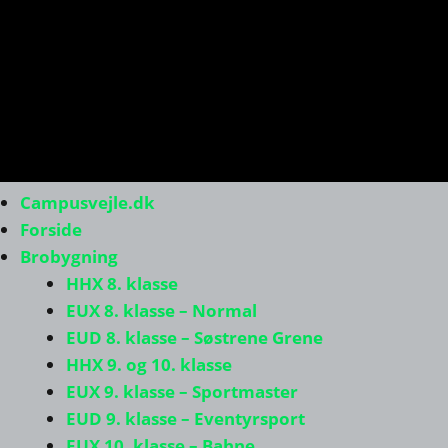
Campusvejle.dk
Forside
Brobygning
HHX 8. klasse
EUX 8. klasse – Normal
EUD 8. klasse – Søstrene Grene
HHX 9. og 10. klasse
EUX 9. klasse – Sportmaster
EUD 9. klasse – Eventyrsport
EUX 10. klasse – Bahne